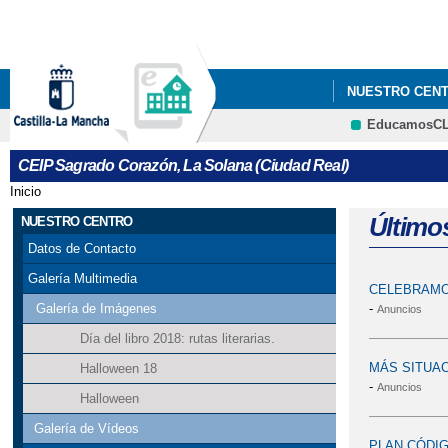
NUESTRO CEN
EducamosC
CEIP SAGRADO
CEIP Sagrado Corazón, La Solana (Ciudad Real)
EXCURSIÓN A 
Inicio
Se encuentra usted aquí
Último
NUESTRO CENTRO
Datos de Contacto
Galería Multimedia
CELEBRAMO
-
Galería de Imágenes
Anuncios
Día del libro 2018: rutas literarias.
MÁS SITUAC
Halloween 18
-
Anuncios
Halloween
Galería de Vídeos
PLAN CÓDIG