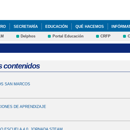
Pasar al
contenido
principal
TRO
SECRETARÍA
EDUCACIÓN
QUÉ HACEMOS
INFÓRMA
LM
Delphos
Portal Educación
CRFP
C
 CORAZÓN. EDUCANDO CONTRA LA VIOLENCIA DE GÉNERO
DIBU
CUENCA
VISITA A LAS CORTES REGIONALES
s contenidos
S SAN MARCOS
IONES DE APRENDIZAJE
O ESCUELA 4.0. JORNADA STEAM