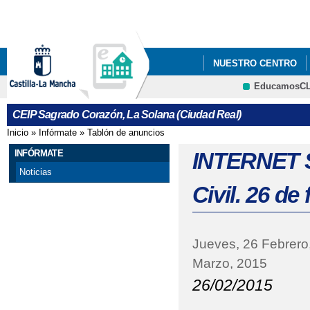
Pa
co
pri
NUESTRO CENTRO
EducamosC
CEIP SAGRADO CORA
CEIP Sagrado Corazón, La Solana (Ciudad Real)
DIBUJO Y PINTURA E
Inicio
»
Infórmate
»
Tablón de anuncios
Se encuentra usted aquí
VISITA A LAS CORTE
INFÓRMATE
INTERNET S
Noticias
Civil. 26 de
Jueves, 26 Febrero
Marzo, 2015
26/02/2015