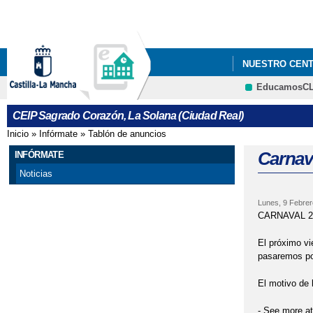
NUESTRO CEN
EducamosC
CEIP SAGRADO
CEIP Sagrado Corazón, La Solana (Ciudad Real)
EXCURSIÓN A 
Inicio
»
Infórmate
»
Tablón de anuncios
Se encuentra usted aquí
Carnav
INFÓRMATE
Noticias
Lunes, 9 Febrer
CARNAVAL 2
El próximo vi
pasaremos por
El motivo de 
- See more a