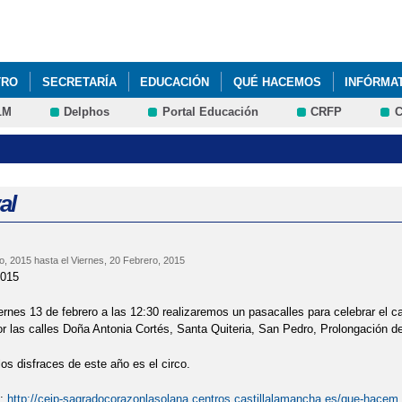
Pasar al
contenido
principal
TRO
SECRETARÍA
EDUCACIÓN
QUÉ HACEMOS
INFÓRMA
LM
Delphos
Portal Educación
CRFP
C
 CORAZÓN. EDUCANDO CONTRA LA VIOLENCIA DE GÉNERO
DIBU
CUENCA
VISITA A LAS CORTES REGIONALES
al
o, 2015
hasta el
Viernes, 20 Febrero, 2015
015
ernes 13 de febrero a las 12:30 realizaremos un pasacalles para celebrar el 
 las calles Doña Antonia Cortés, Santa Quiteria, San Pedro, Prolongación d
los disfraces de este año es el circo.
t:
http://ceip-sagradocorazonlasolana.centros.castillalamancha.es/que-hacem.