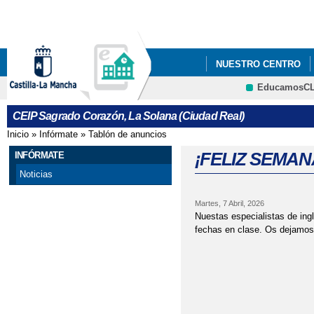
Pa
co
pri
NUESTRO CENTRO
EducamosC
CEIP SAGRADO CORA
CEIP Sagrado Corazón, La Solana (Ciudad Real)
DIBUJO Y PINTURA E
Inicio
»
Infórmate
»
Tablón de anuncios
Se encuentra usted aquí
VISITA A LAS CORTE
¡FELIZ SEMAN
INFÓRMATE
Noticias
Martes, 7 Abril, 2026
Nuestas especialistas de ingl
fechas en clase. Os dejamos